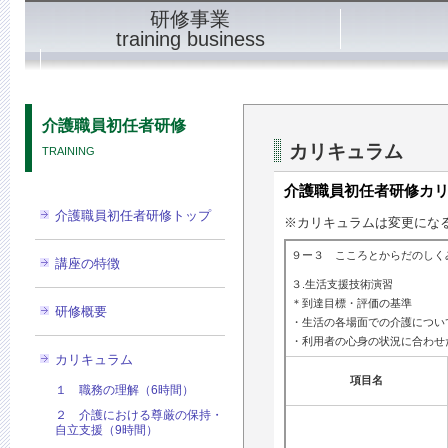
研修事業
training business
介護職員初任者研修
介護福祉士実務者研修
介護職員初任者研修
カリキュラム
TRAINING
介護職員初任者研修カ
介護職員初任者研修トップ
※カリキュラムは変更にな
９ー３ こころとからだのしく
講座の特徴
３.生活支援技術演習
＊到達目標・評価の基準
研修概要
・生活の各場面での介護につい
・利用者の心身の状況に合わせ
カリキュラム
項目名
１ 職務の理解（6時間）
２ 介護における尊厳の保持・
自立支援（9時間）