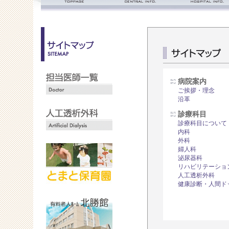
ごあいさつ・理念
診療時間
沿革
入院の流れ
面会のご案内
フロアマップ
病院案内
ご挨拶・理念
沿革
診療科目
診療科目について
内科
外科
婦人科
泌尿器科
リハビリテーショ
人工透析外科
健康診断・人間ド