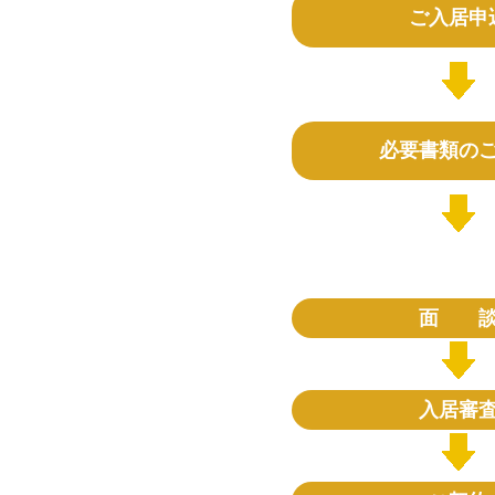
ご入居申
必要書類の
面 
入居審